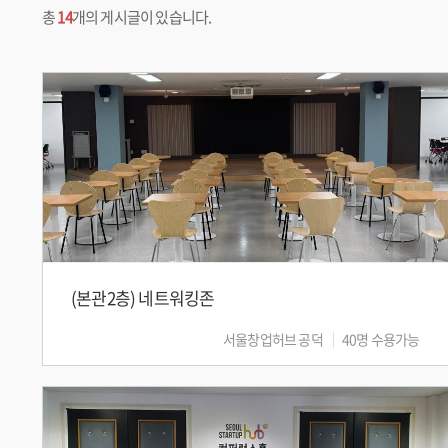
총
14
개의 게시글이 있습니다.
(본관2층) 네트워킹존
서울창업허브 공덕
40명 수용가능