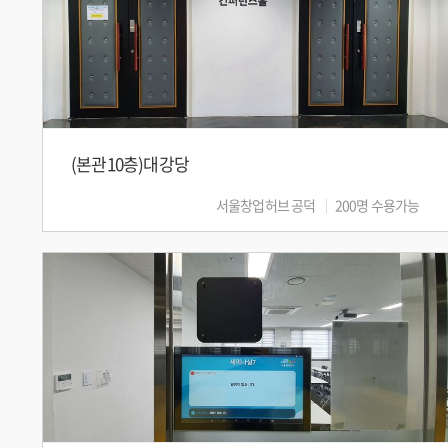
(본관10층)대강당
서울창업허브 공덕
200명 수용가능