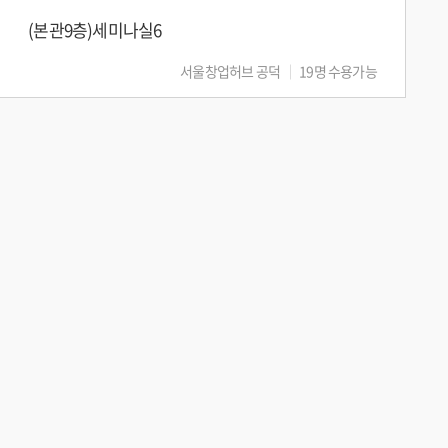
(본관9층)세미나실6
서울창업허브 공덕
19명 수용가능