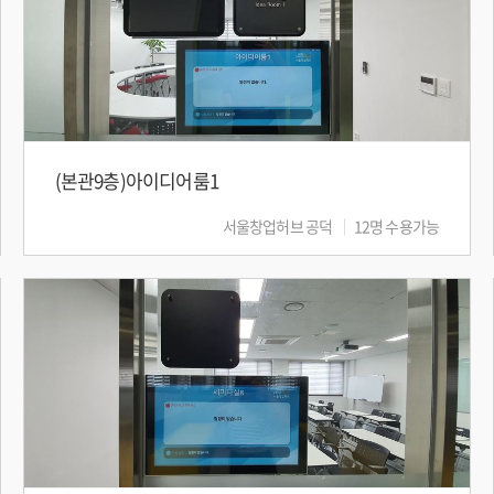
(본관9층)아이디어룸1
서울창업허브 공덕
12명 수용가능