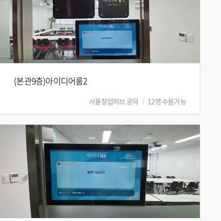
(본관9층)아이디어룸2
서울창업허브 공덕
12명 수용가능