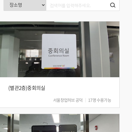
(별관2층)중회의실
서울창업허브 공덕
17명 수용가능