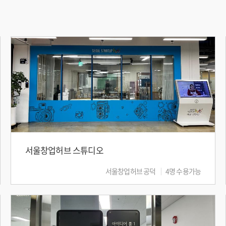
서울창업허브 스튜디오
서울창업허브 공덕
4명 수용가능