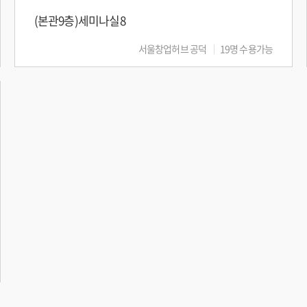
(본관9층)세미나실8
서울창업허브 공덕
19명 수용가능