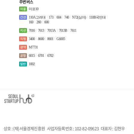
주변 버스
마포10
110A고려대
173
604
740
N72(심야)
110B국민대
160
260
600
7016
7613
7013A
7013B
7611
3400
8600
8601
G6005
M7731
6015
6701
6702
1002
상호 : (재)서울경제진흥원
사업자등록번호 :
102-82-09623
대표자 : 김현우