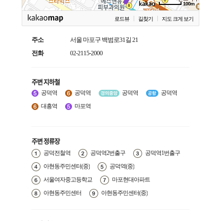
100m
로드뷰
길찾기
지도 크게 보기
주소
서울 마포구 백범로31길 21
전화
02-2115-2000
주변 지하철
공덕역
공덕역
공덕역
공덕역
대흥역
마포역
주변 정류장
공덕전철역
공덕역2번출구
공덕역1번출구
아현동주민센터(중)
공덕역(중)
서울여자중고등학교
마포현대아파트
아현동주민센터
아현동주민센터(중)