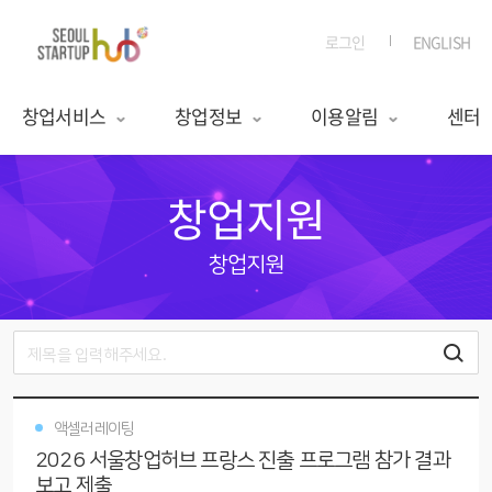
로그인
ENGLISH
창업서비스
창업정보
이용알림
센터
창업지원
창업지원
액셀러레이팅
2026 서울창업허브 프랑스 진출 프로그램 참가 결과
보고 제출