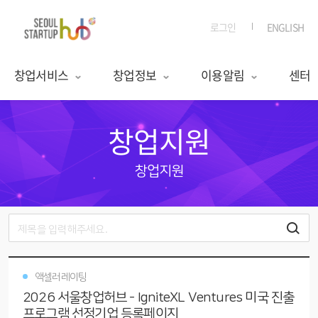
로그인
ENGLISH
창업서비스
창업정보
이용알림
센터
창업지원
창업지원
액셀러레이팅
2026 서울창업허브 - IgniteXL Ventures 미국 진출
프로그램 선정기업 등록페이지